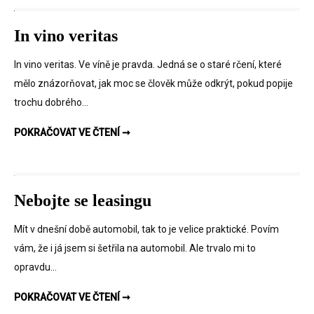
In vino veritas
In vino veritas. Ve víně je pravda. Jedná se o staré rčení, které
mělo znázorňovat, jak moc se člověk může odkrýt, pokud popije
trochu dobrého…
IN VINO VERITAS
POKRAČOVAT VE ČTENÍ ➞
Nebojte se leasingu
Mít v dnešní době automobil, tak to je velice praktické. Povím
vám, že i já jsem si šetřila na automobil. Ale trvalo mi to
opravdu…
NEBOJTE SE LEASINGU
POKRAČOVAT VE ČTENÍ ➞