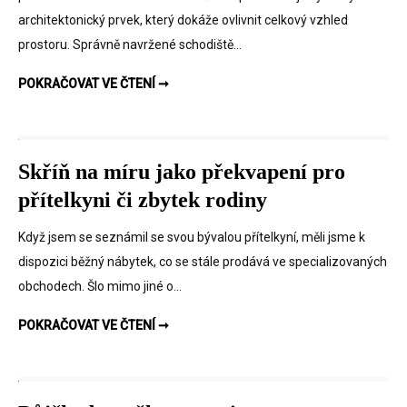
architektonický prvek, který dokáže ovlivnit celkový vzhled
prostoru. Správně navržené schodiště…
SCHODIŠTĚ JAKO DŮLEŽITÁ SOUČÁST KAŽDÉHO DOMU
POKRAČOVAT VE ČTENÍ ➞
Skříň na míru jako překvapení pro
přítelkyni či zbytek rodiny
Když jsem se seznámil se svou bývalou přítelkyní, měli jsme k
dispozici běžný nábytek, co se stále prodává ve specializovaných
obchodech. Šlo mimo jiné o…
SKŘÍŇ NA MÍRU JAKO PŘEKVAPENÍ PRO PŘÍTELKYNI ČI ZBYTEK RODINY
POKRAČOVAT VE ČTENÍ ➞