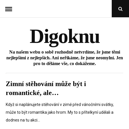
Skip
Open
to
Sear
Popu
content
Digoknu
Na našem webu o sobě rozhodně netvrdíme, že jsme těmi
nejlepšími z nejlepších. Ani neříkáme, že jsme neomylní. Jen
pro to děláme vše, co dokážeme.
Zimní stěhování může být i
romantické, ale…
Když si naplánujete stěhování v zimě před vánočními svátky,
může to být romantika jako hrom. My to s přítelkyní udělali a
dodnes na tu akci…