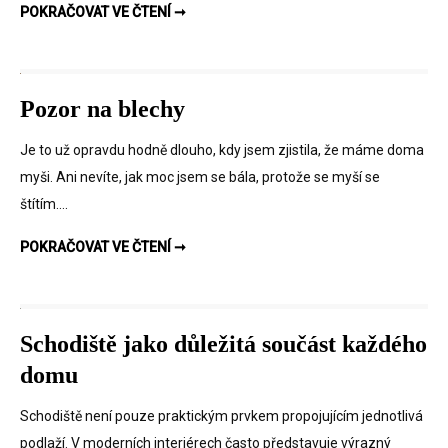
ZIMNÍ STĚHOVÁNÍ MŮŽE BÝT I ROMANTICKÉ, ALE…
POKRAČOVAT VE ČTENÍ ➞
Pozor na blechy
Je to už opravdu hodně dlouho, kdy jsem zjistila, že máme doma
myši. Ani nevíte, jak moc jsem se bála, protože se myší se
štítím….
POZOR NA BLECHY
POKRAČOVAT VE ČTENÍ ➞
Schodiště jako důležitá součást každého
domu
Schodiště není pouze praktickým prvkem propojujícím jednotlivá
podlaží. V moderních interiérech často představuje výrazný