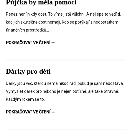
Půjčka by měla pomoci
Peněz není nikdy dost. To víme jistě všichni. A nejlépe to vědí ti,
kdo jich skutečně dost nemají. Kdo se potýkají s nedostatkem
finančních prostředků…
PŮJČKA BY MĚLA POMOCI
POKRAČOVAT VE ČTENÍ ➞
Dárky pro děti
Dárky jsou věc, kterou nemá nikdo rád, pokud je sám nedostává.
Vymyslet dárek pro někoho je nejen obtížné, ale také otravné.
Každým rokem se to…
DÁRKY PRO DĚTI
POKRAČOVAT VE ČTENÍ ➞