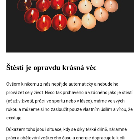
Štěstí je opravdu krásná věc
Ovšem k nikomu z nás nepřijde automaticky a nebude ho
provázet celý život. Něco tak prchavého a vzácného jako je štěstí
(ať už v životě, práci, ve sportu nebo v lásce), máme ve svých
rukou a můžeme si ho zasloužit pouze vlastním úsilím a vírou, že
existuje.
Důkazem toho jsou i situace, kdy se díky těžké dřině, náramné
práci a obětování veškerého času a energie dopracujete k cíli,