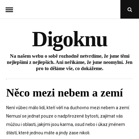
Skip
Open
to
Sear
Popu
content
Digoknu
Na našem webu o sobě rozhodně netvrdíme, že jsme těmi
nejlepšími z nejlepších. Ani neříkáme, že jsme neomylní. Jen
pro to děláme vše, co dokážeme.
Něco mezi nebem a zemí
Není vůbec málo lidí, kteří věří na duchovno mezi nebem a zemí.
Nemusí se jednat pouze o nadpřirozené bytosti, zajímat vás
můžou i oblasti, jakými jsou karma, osud nebo i úkaz jménem
štěstí, které jednou máte a jindy zase nikoli.