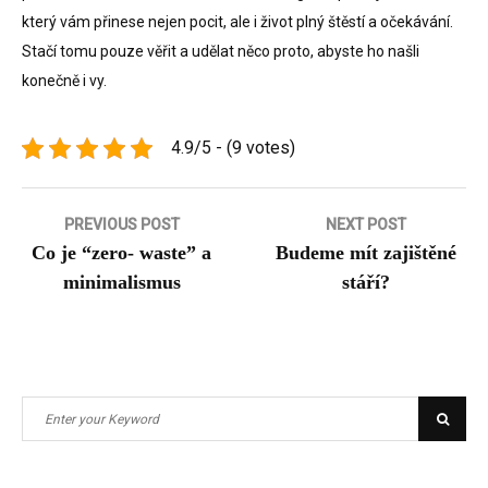
který vám přinese nejen pocit, ale i život plný štěstí a očekávání.
Stačí tomu pouze věřit a udělat něco proto, abyste ho našli
konečně i vy.
4.9/5 - (9 votes)
Navigace
PREVIOUS POST
NEXT POST
Co je “zero- waste” a
Budeme mít zajištěné
pro
minimalismus
stáří?
příspěvek
Search
Searc
for: