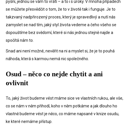
pyšní, jednou se vám to vrátí – a to i s úroky. V mnoha případech
se můžete přesvědčit o tom, že to v životě tak i funguje. Je to
takzvaný nadpřirozený proces, který je spravedlivý a nutí nás
zamyslet se nad tím, jaký styl života vedeme a čeho všeho se
dopouštíme bez svědomí, které si nás jednou stejně najde a
spočítá nám to.
Snad ani není možné, nevěřit na ni a myslet si, že je to pouhá
náhoda, která s karmou nemá nic společného.
Osud – něco co nejde chytit a ani
ovlivnit
To, jaký život budeme vést máme sice ve vlastních rukou, ale vše,
co se nám v něm přihodí, koho v něm potkáme a jak dlouho ho
vlastně budeme vést je něco, co máme napsané v knize osudu,
ke které nemáme přístup.