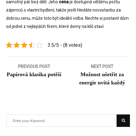
samotný pár bez dětí. Jeho
cena
je dostupná většímu počtu
zájemců o vlastní bydlení, takže jestli hledáte novostavbu za
dobrou cenu, může toto být ideální volba. Nechte si postavit dům
od jedné z nejlepších firem, které domy na klíč staví.
3.5/5 - (8 votes)
Navigace
PREVIOUS POST
NEXT POST
Papírová klasika potěší
Možnost ušetřit za
pro
energie uvítá každý
příspěvek
Search
Searc
for: