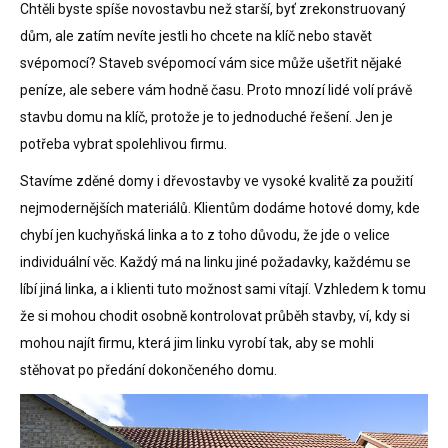
Chtěli byste spíše novostavbu než starší, byť zrekonstruovaný
dům, ale zatím nevíte jestli ho chcete na klíč nebo stavět
svépomocí? Staveb svépomocí vám sice může ušetřit nějaké
peníze, ale sebere vám hodně času. Proto mnozí lidé volí právě
stavbu domu na klíč, protože je to jednoduché řešení. Jen je
potřeba vybrat spolehlivou firmu.
Stavíme zděné domy i dřevostavby ve vysoké kvalitě za použití
nejmodernějších materiálů. Klientům dodáme hotové domy, kde
chybí jen kuchyňská linka a to z toho důvodu, že jde o velice
individuální věc. Každý má na linku jiné požadavky, každému se
líbí jiná linka, a i klienti tuto možnost sami vítají. Vzhledem k tomu
že si mohou chodit osobně kontrolovat průběh stavby, ví, kdy si
mohou najít firmu, která jim linku vyrobí tak, aby se mohli
stěhovat po předání dokončeného domu.