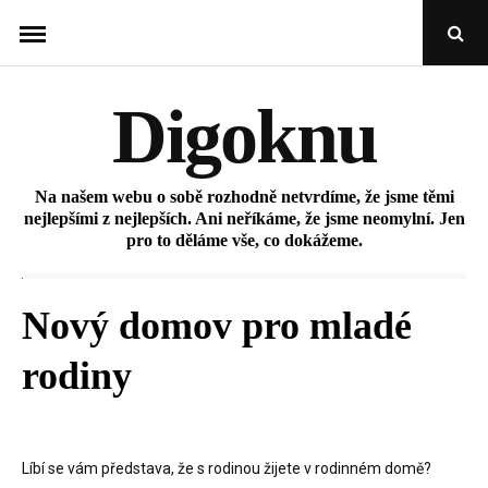
Skip
Open
to
Sear
Popu
content
Digoknu
Na našem webu o sobě rozhodně netvrdíme, že jsme těmi
nejlepšími z nejlepších. Ani neříkáme, že jsme neomylní. Jen
pro to děláme vše, co dokážeme.
Nový domov pro mladé
rodiny
Líbí se vám představa, že s rodinou žijete v rodinném domě?