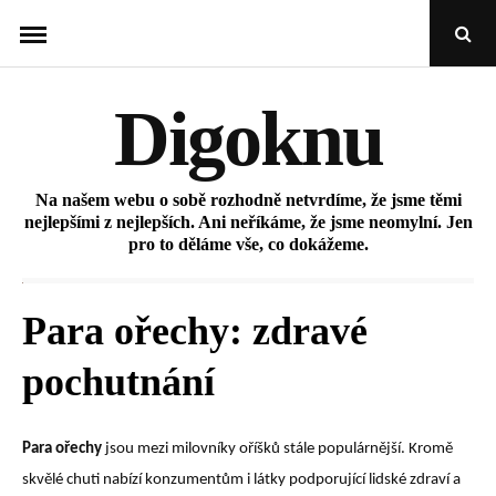
Skip
Open
to
Sear
Popu
content
Digoknu
Na našem webu o sobě rozhodně netvrdíme, že jsme těmi
nejlepšími z nejlepších. Ani neříkáme, že jsme neomylní. Jen
pro to děláme vše, co dokážeme.
Para ořechy: zdravé
pochutnání
Para ořechy
jsou mezi milovníky oříšků stále populárnější. Kromě
skvělé chuti nabízí konzumentům i látky podporující lidské zdraví a