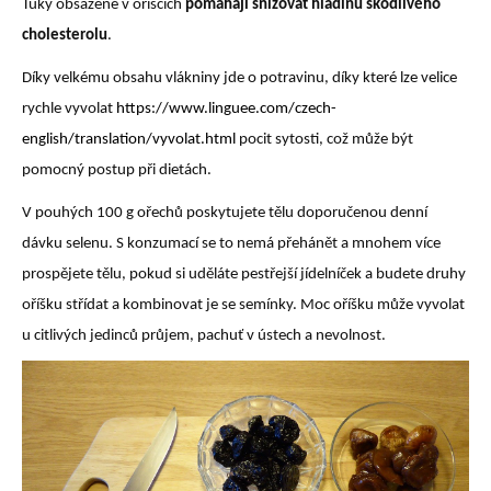
Tuky obsažené v oříšcích
pomáhají snižovat hladinu škodlivého
cholesterolu
.
Díky velkému obsahu vlákniny jde o potravinu, díky které lze velice
rychle vyvolat
https://www.linguee.com/czech-
english/translation/vyvolat.html
pocit sytosti, což může být
pomocný postup při dietách.
V pouhých 100 g ořechů poskytujete tělu doporučenou denní
dávku selenu. S konzumací se to nemá přehánět a mnohem více
prospějete tělu, pokud si uděláte pestřejší jídelníček a budete druhy
oříšku střídat a kombinovat je se semínky. Moc oříšku může vyvolat
u citlivých jedinců průjem, pachuť v ústech a nevolnost.