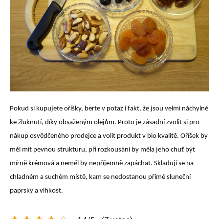
Pokud si kupujete oříšky, berte v potaz i fakt, že jsou velmi náchylné
ke žluknutí, díky obsaženým olejům. Proto je zásadní zvolit si pro
nákup osvědčeného prodejce a volit produkt v bio kvalitě. Oříšek by
měl mít pevnou strukturu, při rozkousání by měla jeho chuť být
mírně krémová a neměl by nepříjemně zapáchat. Skladují se na
chladném a suchém místě, kam se nedostanou přímé sluneční
paprsky a vlhkost.