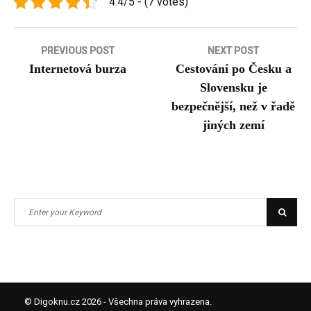
4.4/5 - (7 votes)
Navigace
PREVIOUS POST
NEXT POST
Internetová burza
Cestování po Česku a
pro
Slovensku je
příspěvek
bezpečnější, než v řadě
jiných zemí
Search
Searc
for:
© Digoknu.cz 2026 - Všechna práva vyhrazena.