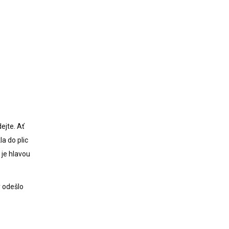
ejte. Ať
la do plic
 je hlavou
y odešlo