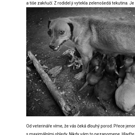
a tiše zakňučí. Z rodidel ji vytekla zelenošedá tekutina. J
Od veterináře víme, že vás čeká dlouhý porod. Přece je
s maximálními ohledy. Nikdy vám to nezapomene. Hlaďte 