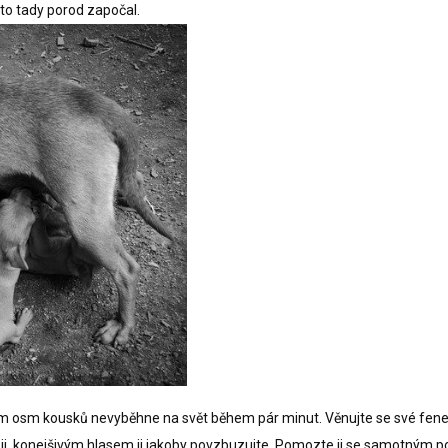
e to tady porod započal.
nom osm kousků nevyběhne na svět během pár minut. Věnujte se své fen
ji, konejšivým hlasem ji jakoby povzbuzujte. Pomozte ji se samotným 