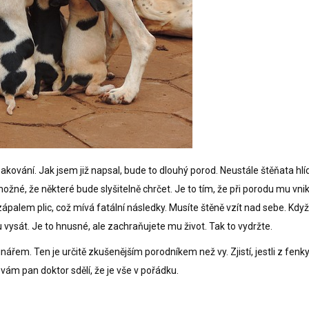
ování. Jak jsem již napsal, bude to dlouhý porod. Neustále štěňata hlíd
možné, že některé bude slyšitelně chrčet. Je to tím, že při porodu mu vnik
em plic, což mívá fatální následky. Musíte štěně vzít nad sebe. Když
vysát. Je to hnusné, ale zachraňujete mu život. Tak to vydržte.
řem. Ten je určitě zkušenějším porodníkem než vy. Zjistí, jestli z fenk
ž vám pan doktor sdělí, že je vše v pořádku.