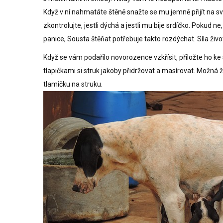
Když v ní nahmatáte štěně snažte se mu jemně přijít na svě
zkontrolujte, jestli dýchá a jestli mu bije srdíčko. Poku
panice, Sousta štěňat potřebuje takto rozdýchat. Síla život
Když se vám podařilo novorozence vzkřísit, přiložte ho ke 
tlapičkami si struk jakoby přidržovat a masírovat. Možná ž
tlamičku na struku.