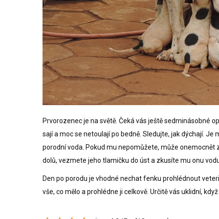
Prvorozenec je na světě. Čeká vás ještě sedminásobné opak
sají a moc se netoulají po bedně. Sledujte, jak dýchají. Je 
porodní voda. Pokud mu nepomůžete, může onemocnět zápal
dolů, vezmete jeho tlamičku do úst a zkusíte mu onu vodu 
Den po porodu je vhodné nechat fenku prohlédnout veteriná
vše, co mělo a prohlédne ji celkově. Určitě vás uklidní, kdy