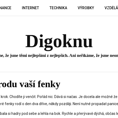
INANCE
INTERNET
TECHNIKA
VÝROBKY
VZDĚLÁ
Digoknu
 že jsme těmi nejlepšími z nejlepších. Ani neříkáme, že jsme neom
rodu vaší fenky
ejí krok. Chodíte ji venčit. Pořád nic. Dává si načas. Je docela ale možné ž
ré fenky rodí o den dva dříve, někdy později. Není nutné propadat panice
bala si hadry pod sebe a lehla na bok. Rychle a přerývavě dýchá, občas