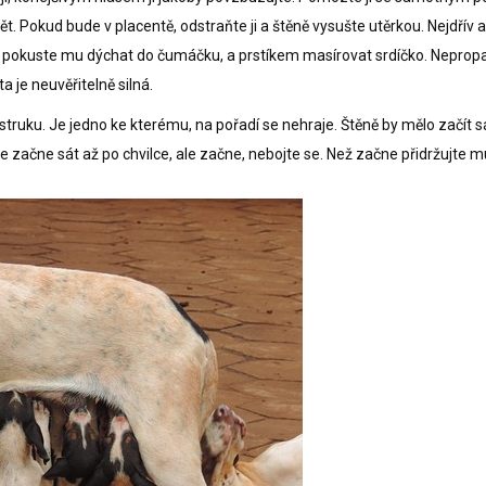
t. Pokud bude v placentě, odstraňte ji a štěně vysušte utěrkou. Nejdřív a
d ne, pokuste mu dýchat do čumáčku, a prstíkem masírovat srdíčko. Neprop
a je neuvěřitelně silná.
struku. Je jedno ke kterému, na pořadí se nehraje. Štěně by mělo začít s
e začne sát až po chvilce, ale začne, nebojte se. Než začne přidržujte m