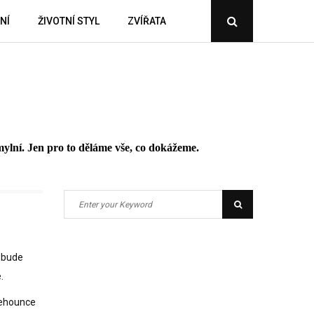
NÍ
ŽIVOTNÍ STYL
ZVÍŘATA
Open
Search
Popup
ylní. Jen pro to děláme vše, co dokážeme.
Search
Search
for:
e bude
.
 lehounce