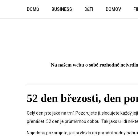
Skip
DOMŮ
BUSINESS
DĚTI
DOMOV
F
to
content
Na našem webu o sobě rozhodně netvrdíme,
52 den březosti, den po
Celý den jste jako na trní. Pozorujete ji, sledujete každý j
přenášet. 52 den je průměrnou dobou. Tak jako u lidí někte
Najednou pozorujete, jak si vlezla do porodní bedny nahra