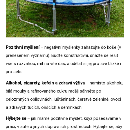
Pozitivní myšlení
– negativní myšlenky zahazujte do koše (v
přeneseném významu). Buďte konstruktivní, snažte se řešit
vše s rozvahou, mít na vše čas, a udělat si jej pro své blízké i
pro sebe.
Alkohol, cigarety, kofein a zdravá výživa
– namísto alkoholu,
bílé mouky a rafinovaného cukru raději sáhněte po
celozrnných obilovinách, luštěninách, čerstvé zelenině, ovoci
a zdravých tucích, oříšcích a semínkách.
Hýbejte se
– jak máme pozitivně myslet, když posedáváme v
práci, v autě a jiných dopravních prostředcích. Hýbejte se, aby