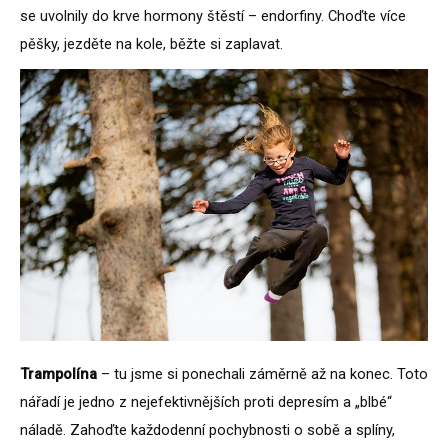
se uvolnily do krve hormony štěstí – endorfiny. Choďte více
pěšky, jezděte na kole, běžte si zaplavat.
Trampolína
– tu jsme si ponechali záměrně až na konec. Toto
nářadí je jedno z nejefektivnějších proti depresím a „blbé“
náladě. Zahoďte každodenní pochybnosti o sobě a splíny,