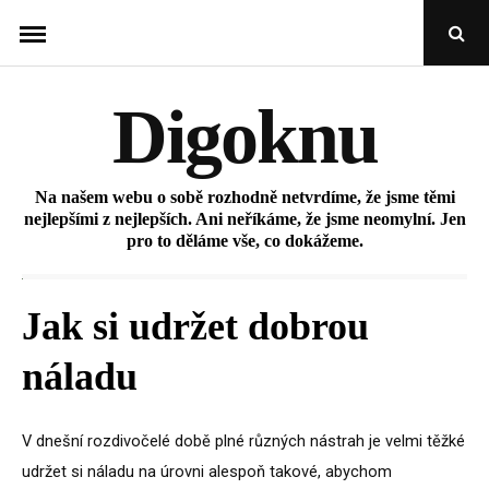
Skip
Open
to
Sear
Popu
content
Digoknu
Na našem webu o sobě rozhodně netvrdíme, že jsme těmi
nejlepšími z nejlepších. Ani neříkáme, že jsme neomylní. Jen
pro to děláme vše, co dokážeme.
Jak si udržet dobrou
náladu
V dnešní rozdivočelé době plné různých nástrah je velmi těžké
udržet si náladu na úrovni alespoň takové, abychom