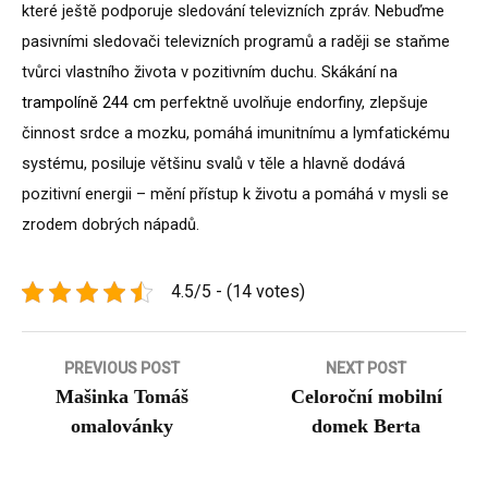
které ještě podporuje sledování televizních zpráv. Nebuďme
pasivními sledovači televizních programů a raději se staňme
tvůrci vlastního života v pozitivním duchu. Skákání na
trampolíně 244 cm
perfektně uvolňuje endorfiny, zlepšuje
činnost srdce a mozku, pomáhá imunitnímu a lymfatickému
systému, posiluje většinu svalů v těle a hlavně dodává
pozitivní energii – mění přístup k životu a pomáhá v mysli se
zrodem dobrých nápadů.
4.5/5 - (14 votes)
Navigace
PREVIOUS POST
NEXT POST
Mašinka Tomáš
Celoroční mobilní
pro
omalovánky
domek Berta
příspěvek