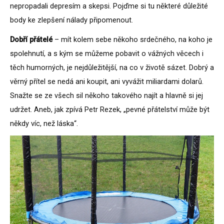
nepropadali depresím a skepsi. Pojďme si tu některé důležité
body ke zlepšení nálady připomenout.
Dobří přátelé
– mít kolem sebe někoho srdečného, na koho je
spolehnutí, a s kým se můžeme pobavit o vážných věcech i
těch humorných, je nejdůležitější, na co v životě sázet. Dobrý a
věrný přítel se nedá ani koupit, ani vyvážit miliardami dolarů.
Snažte se ze všech sil někoho takového najít a hlavně si jej
udržet. Aneb, jak zpívá Petr Rezek, „pevné přátelství může být
někdy víc, než láska“.