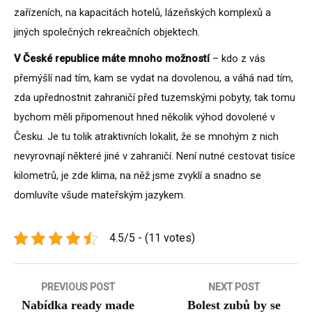
zařízeních, na kapacitách hotelů, lázeňských komplexů a
jiných společných rekreačních objektech.
V České republice máte mnoho možností
– kdo z vás
přemýšlí nad tím, kam se vydat na dovolenou, a váhá nad tím,
zda upřednostnit zahraničí před tuzemskými pobyty, tak tomu
bychom měli připomenout hned několik výhod dovolené v
Česku. Je tu tolik atraktivních lokalit, že se mnohým z nich
nevyrovnají některé jiné v zahraničí. Není nutné cestovat tisíce
kilometrů, je zde klima, na něž jsme zvyklí a snadno se
domluvíte všude mateřským jazykem.
4.5/5 - (11 votes)
Navigace
PREVIOUS POST
NEXT POST
Nabídka ready made
Bolest zubů by se