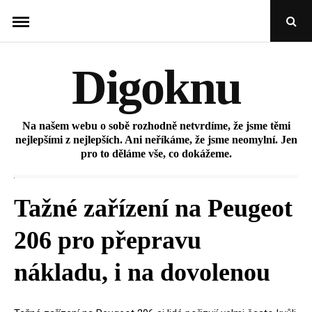
Skip
Open
to
Sear
Popu
content
Digoknu
Na našem webu o sobě rozhodně netvrdíme, že jsme těmi
nejlepšími z nejlepších. Ani neříkáme, že jsme neomylní. Jen
pro to děláme vše, co dokážeme.
Tažné zařízení na Peugeot
206 pro přepravu
nákladu, i na dovolenou