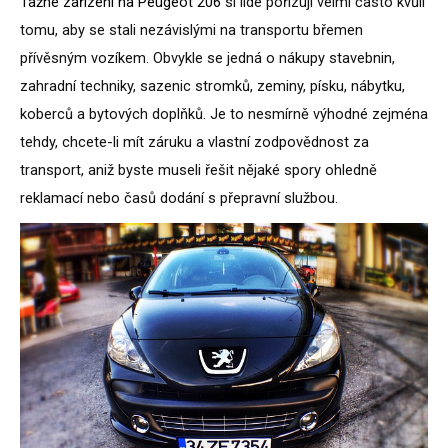
Tažné zařízení na Peugeot 206
si lidé pořizují velmi často kvůli
tomu, aby se stali nezávislými na transportu břemen
přívěsným vozíkem. Obvykle se jedná o nákupy stavebnin,
zahradní techniky, sazenic stromků, zeminy, písku, nábytku,
koberců a bytových doplňků. Je to nesmírně výhodné zejména
tehdy, chcete-li mít záruku a vlastní zodpovědnost za
transport, aniž byste museli řešit nějaké spory ohledně
reklamací nebo časů dodání s přepravní službou.