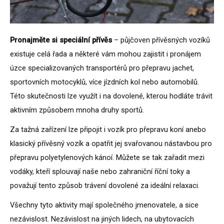
Pronajměte si speciální přívěs
– půjčoven přívěsných vozíků
existuje celá řada a některé vám mohou zajistit i pronájem
úzce specializovaných transportérů pro přepravu jachet,
sportovních motocyklů, více jízdních kol nebo automobilů.
Této skutečnosti lze využít i na dovolené, kterou hodláte trávit
aktivním způsobem mnoha druhy sportů.
Za tažná zařízení lze připojit i vozík pro přepravu koní anebo
klasický přívěsný vozík a opatřit jej svařovanou nástavbou pro
přepravu polyetylenových kánoí. Můžete se tak zařadit mezi
vodáky, kteří splouvají naše nebo zahraniční říční toky a
považují tento způsob trávení dovolené za ideální relaxaci.
Všechny tyto aktivity mají společného jmenovatele, a sice
nezávislost. Nezávislost na jiných lidech, na ubytovacích