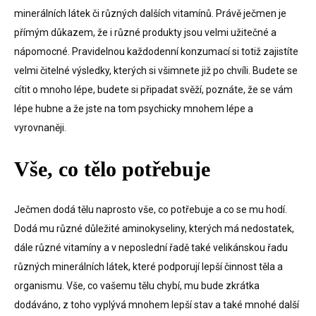
minerálních látek či různých dalších vitamínů. Právě
ječmen
je
přímým důkazem, že i různé produkty jsou velmi užitečné a
nápomocné. Pravidelnou každodenní konzumací si totiž zajistíte
velmi čitelné výsledky, kterých si všimnete již po chvíli. Budete se
cítit o mnoho lépe, budete si připadat svěží, poznáte, že se vám
lépe hubne a že jste na tom psychicky mnohem lépe a
vyrovnaněji.
Vše, co tělo potřebuje
Ječmen dodá tělu naprosto vše, co potřebuje a co se mu hodí.
Dodá mu různé důležité aminokyseliny, kterých má nedostatek,
dále různé vitamíny a v neposlední řadě také velikánskou řadu
různých minerálních látek, které podporují lepší činnost těla a
organismu. Vše, co vašemu tělu chybí, mu bude zkrátka
dodáváno, z toho vyplývá mnohem lepší stav a také mnohé další