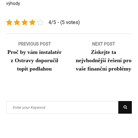
výhody.
4/5 - (5 votes)
Navigace
PREVIOUS POST
NEXT POST
Proč by vám instalatér
Získejte ta
pro
z Ostravy doporučil
nejvhodnější řešení pro
příspěvek
topit podlahou
vaše finanční problémy
Search
Searc
for: