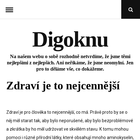
Skip
Open
to
Sear
Popu
content
Digoknu
Na našem webu o sobě rozhodně netvrdíme, že jsme těmi
nejlepšími z nejlepších. Ani neříkáme, že jsme neomylní. Jen
pro to děláme vše, co dokážeme.
Zdraví je to nejcennější
Zdraví je pro člověka to nejcennější, co má. Právě proto by se o
něj měl starat tak, aby bylo neporušené, aby bylo bezproblémové
a zkrátka by ho měl udržovat ve skvělém stavu. K tomu mohou
pomoci i různé přírodní látky, které obsahují mnoho aminokyselin,